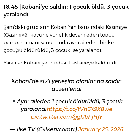
18.45 |Kobani’ye saldırı: 1 çocuk öldü, 3 çocuk
yaralandı
Şam’daki grupların Kobani’nin batısındaki Kasimiye
(Qasimiyê) köyüne yönelik devam eden topçu
bombardımanı sonucunda aynı aileden bir kız
çocuğu öldürüldü, 3 çocuk ise yaralandı.
Yaralılar Kobani şehrindeki hastaneye kaldırıldı.
Kobani’de sivil yerleşim alanlarına saldırı
düzenlendi
Aynı aileden 1 çocuk öldürüldü, 3 çocuk
yaralandı
https://t.co/tVh6X9X8we
pic.twitter.com/gglJbhjHjY
— İlke TV (@ilketvcomtr)
January 25, 2026