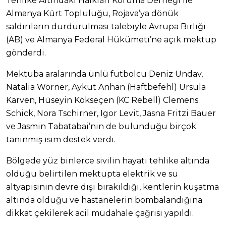
Tehlike Altındaki Halkları Koruma Derneği ile
Almanya Kürt Topluluğu, Rojava’ya dönük
saldırıların durdurulması talebiyle Avrupa Birliği
(AB) ve Almanya Federal Hükümeti’ne açık mektup
gönderdi.
Mektuba aralarında ünlü futbolcu Deniz Undav,
Natalia Wörner, Aykut Anhan (Haftbefehl) Ursula
Karven, Hüseyin Kökseçen (KC Rebell) Clemens
Schick, Nora Tschirner, Igor Levit, Jasna Fritzi Bauer
ve Jasmin Tabatabai’nin de bulunduğu birçok
tanınmış isim destek verdi.
Bölgede yüz binlerce sivilin hayatı tehlike altında
olduğu belirtilen mektupta elektrik ve su
altyapısının devre dışı bırakıldığı, kentlerin kuşatma
altında olduğu ve hastanelerin bombalandığına
dikkat çekilerek acil müdahale çağrısı yapıldı.