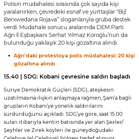
Polisin müdahalesi sırasında çok sayıda kişi
yaralanırken, çevredeki esnaf ve yurttaşlar “Bijî
Berxwedana Rojava” sloganlarıyla gruba destek
verdi. Müdahale sonucu aralarında DEM Parti
Ağrı İl Eşbaşkanı Serhat Yılmaz Köroğlu’nun da
bulunduğu yaklaşık 20 kişi gözaltına alındı.
Ağrı’daki protestoya polis müdahalesi: 20 kişi
gözaltına alındı
15.40 | SDG: Kobani çevresine saldırı başladı
Suriye Demokratik Güçleri (SDG), ateşkesin
uzatılmasına ilişkin anlaşmaya rağmen, Şam’a bağlı
grupların Kobani’ye yönelik saldırılarını
sürdürdüğünü açıkladı. SDG’ye göre, saat 15.00
suları itibarıyla kentin batısında yer alan Şexler/
Şeyhler ve Zirek köyleri ile güneydoğudaki
Çelebiye (el-Çelebiye) bölgesi hedef alınıyor.