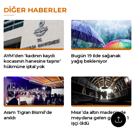
DIĞER HABERLER
AYM’den ‘kadının kaydı
Bugün 19 ilde sağanak
kocasının hanesine taşınır’
yağış bekleniyor
hükmüne iptal yok
Aram Tigran Bismil’de
Mısır’da altın madeninde
anıldı
meydana gelen göçükte 1
işçi öldü