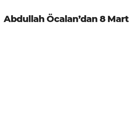
Abdullah Öcalan’dan 8 Mart
mesajı: Barış ve demokrasiyi
kadınlar getirebilir
8 Mart Dünya Kadınlar Günü nedeniyle
Diyarbakır’daki mitinge mesaj gönderen
Abdullah Öcalan, “Barış ve demokrasiyi kadınlar
getirebilirler. Yeni yaşamı kadınlar
komünleşmeyle kurabilir” dedi.