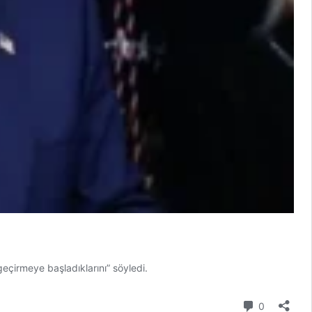
 geçirmeye başladıklarını” söyledi.
Yorum
0