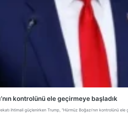
’nın kontrolünü ele geçirmeye başladık
a harekatı ihtimali güçlenirken Trump, “Hürmüz Boğazı’nın kontrolünü ele