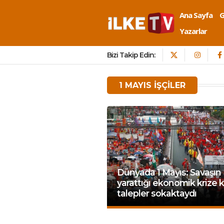
Ana Sayfa
Yazarlar
Bizi Takip Edin:
1 MAYIS IŞÇILER
Dünyada 1 Mayıs: Savaşın
yarattığı ekonomik krize k
talepler sokaktaydı