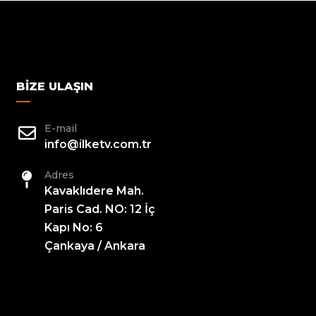
BIZE ULAŞIN
E-mail
info@ilketv.com.tr
Adres
Kavaklıdere Mah.
Paris Cad. NO: 12 İç
Kapı No: 6
Çankaya / Ankara