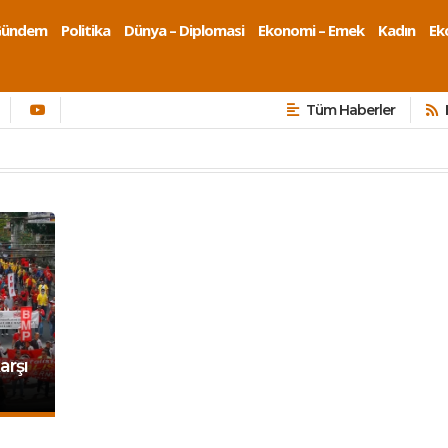
Gündem
Politika
Dünya – Diplomasi
Ekonomi – Emek
Kadın
Eko
Tüm Haberler
arşı