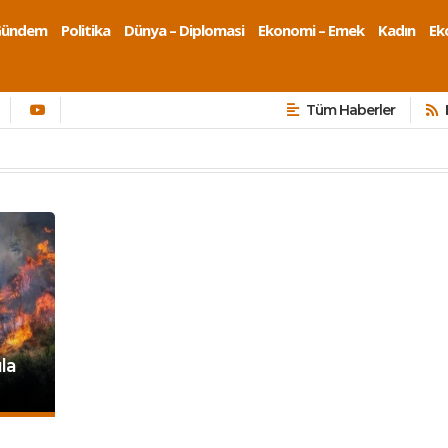
Gündem
Politika
Dünya – Diplomasi
Ekonomi – Emek
Kadın
Eko
Tüm Haberler
la