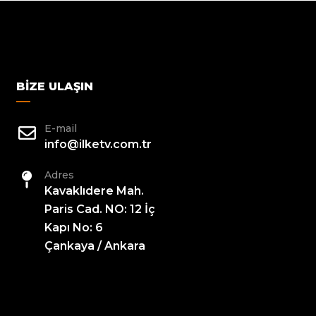
BIZE ULAŞIN
E-mail
info@ilketv.com.tr
Adres
Kavaklıdere Mah.
Paris Cad. NO: 12 İç
Kapı No: 6
Çankaya / Ankara