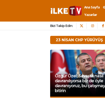
Ana Sayfa
Yazarlar
Bizi Takip Edin:
23 NISAN CHP YÜRÜYÜŞ
Özgür Özel: Savaşta nasıl
davranılıyorsa biz de öyle
davranıyoruz, bu çatışmay
bitirin