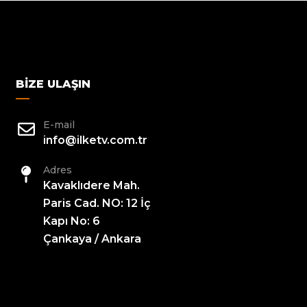
BIZE ULAŞIN
E-mail
info@ilketv.com.tr
Adres
Kavaklıdere Mah.
Paris Cad. NO: 12 İç
Kapı No: 6
Çankaya / Ankara