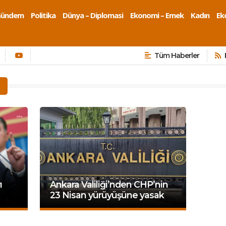
Gündem
Politika
Dünya – Diplomasi
Ekonomi – Emek
Kadın
Eko
Tüm Haberler
ı
Ankara Valiliği’nden CHP’nin
23 Nisan yürüyüşüne yasak