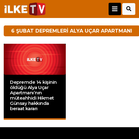
6 ŞUBAT DEPREMLERI ALYA UÇAR APARTMANI
Depremde 14 kişinin
öldüğü Alya Uçar
Apartmanı’nın
müteahhidi Hikmet
Günsay hakkında
beraat kararı