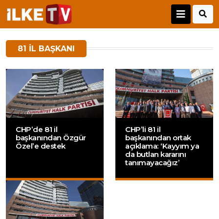
81 IL BAŞKANI
CHP’de 81 il
CHP’li 81 il
başkanından Özgür
başkanından ortak
Özel’e destek
açıklama: ‘Kayyım ya
da butlan kararını
tanımayacağız’