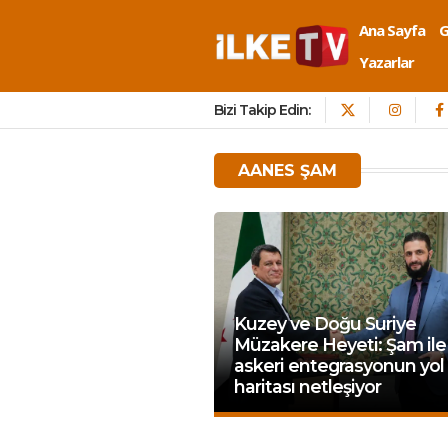
Ana Sayfa
Yazarlar
Bizi Takip Edin:
AANES ŞAM
Kuzey ve Doğu Suriye
Müzakere Heyeti: Şam ile
askeri entegrasyonun yol
haritası netleşiyor