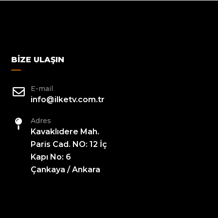
BIZE ULAŞIN
E-mail
info@ilketv.com.tr
Adres
Kavaklıdere Mah.
Paris Cad. NO: 12 İç
Kapı No: 6
Çankaya / Ankara