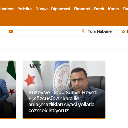
Gündem
Politika
Dünya – Diplomasi
Ekonomi – Emek
Kadın
Eko
Tüm Haberler
Kuzey ve Doğu Suriye Heyeti
Eşsözcüsü: Ankara ile
anlaşmazlıkları siyasi yollarla
çözmek istiyoruz