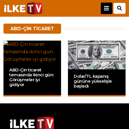
ABD-ÇIN TICARET
ABD-Çin ticaret
temasında ikinci gün:
Dolar/TL kapanış
Görüşmeler iyi
gününe yükselişle
gidiyor
başladı