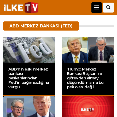
ABD MERKEZ BANKASI (FED)
ABD’nin eski merkez
Trump: Merkez
bankası
Bankası Başkanı’nı
başkanlarından
görevden almayı
Fed’in bağımsızlığına
düşündüm ama bu
vurgu
pek olası değil