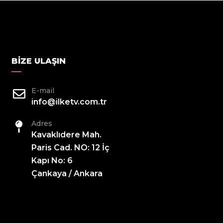
BIZE ULAŞIN
E-mail
info@ilketv.com.tr
Adres
Kavaklıdere Mah.
Paris Cad. NO: 12 İç
Kapı No: 6
Çankaya / Ankara