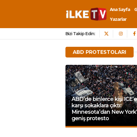
Ana Sayfa
Yazarlar
Bizi Takip Edin:
ABD PROTESTOLARI
ABD’de binlerce kişi ICE’e
karşı sokaklara çıktı:
Minnesota’dan New York
geniş protesto