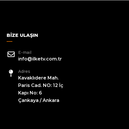
BIZE ULAŞIN
E-mail
info@ilketv.com.tr
Adres
Kavaklıdere Mah.
Paris Cad. NO: 12 İç
Kapı No: 6
Çankaya / Ankara