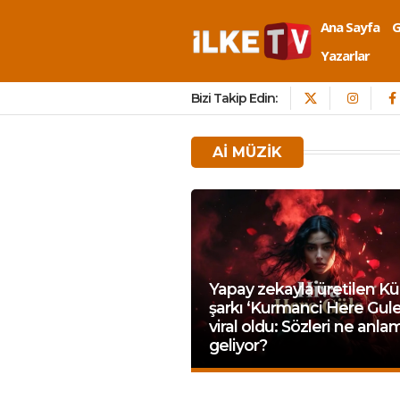
Ana Sayfa
Yazarlar
Bizi Takip Edin:
AI MÜZIK
Yapay zekayla üretilen Kü
şarkı ‘Kurmanci Here Gule
viral oldu: Sözleri ne anla
geliyor?