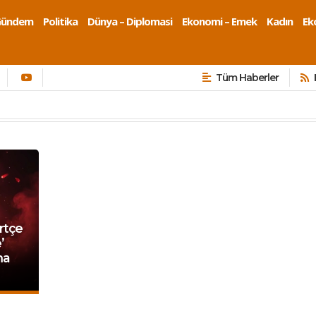
Gündem
Politika
Dünya – Diplomasi
Ekonomi – Emek
Kadın
Eko
Tüm Haberler
rtçe
’
ma