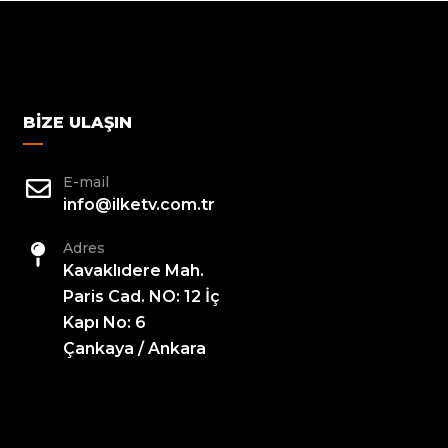
BIZE ULAŞIN
E-mail
info@ilketv.com.tr
Adres
Kavaklıdere Mah.
Paris Cad. NO: 12 İç
Kapı No: 6
Çankaya / Ankara