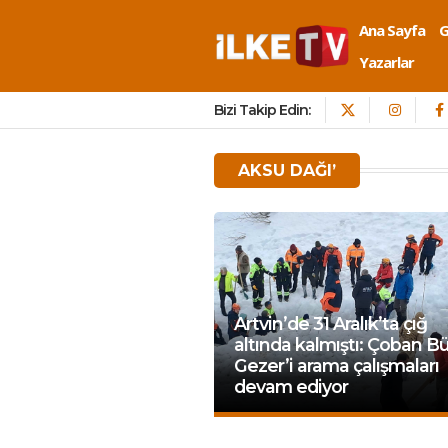
Ana Sayfa
Yazarlar
Bizi Takip Edin:
AKSU DAĞI’
Artvin’de 31 Aralık’ta çığ
altında kalmıştı: Çoban B
Gezer’i arama çalışmaları
devam ediyor