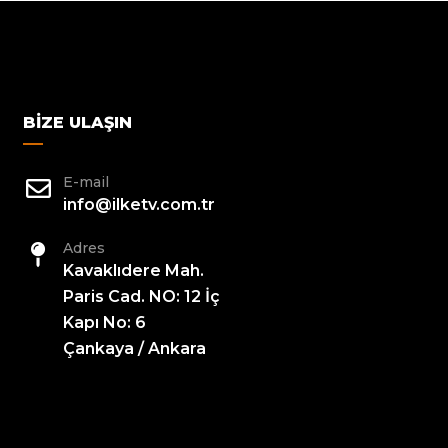
BIZE ULAŞIN
E-mail
info@ilketv.com.tr
Adres
Kavaklıdere Mah.
Paris Cad. NO: 12 İç
Kapı No: 6
Çankaya / Ankara