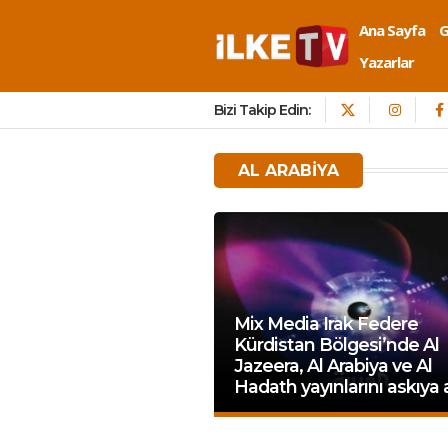
Ana Sayfa
Yazarlar
Bizi Takip Edin:
AL ARABIYA
Mix Media Irak Federe
Kürdistan Bölgesi’nde Al
Jazeera, Al Arabiya ve Al
Hadath yayınlarını askıya 