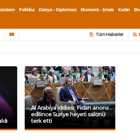
Gündem
Politika
Dünya – Diplomasi
Ekonomi – Emek
Kadın
Eko
Tüm Haberler
Al Arabiya iddiası: Fidan anons
edilince Suriye heyeti salonu
aldı
terk etti