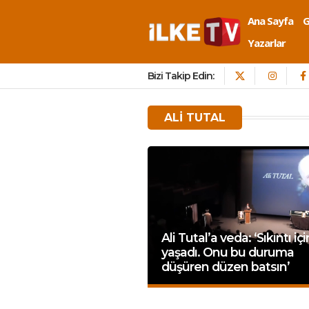
Ana Sayfa
Yazarlar
Bizi Takip Edin:
ALI TUTAL
Ali Tutal’a veda: ‘Sıkıntı iç
yaşadı. Onu bu duruma
düşüren düzen batsın’