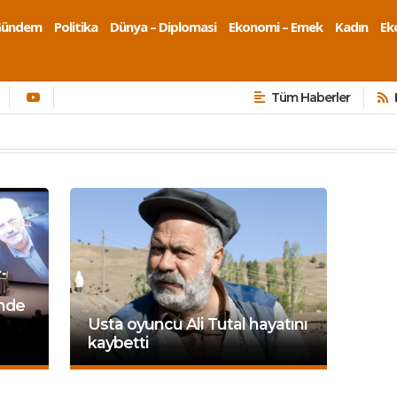
Gündem
Politika
Dünya – Diplomasi
Ekonomi – Emek
Kadın
Eko
Tüm Haberler
inde
Usta oyuncu Ali Tutal hayatını
kaybetti