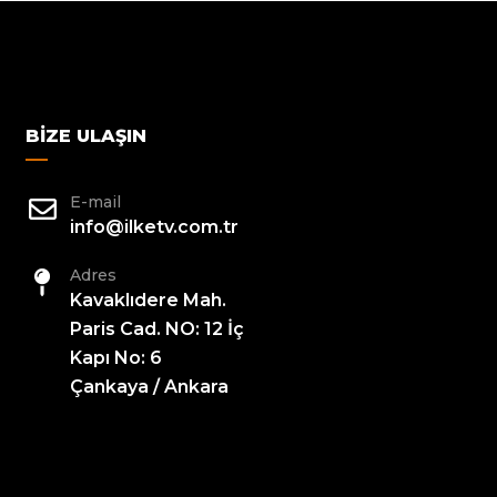
BIZE ULAŞIN
E-mail
info@ilketv.com.tr
Adres
Kavaklıdere Mah.
Paris Cad. NO: 12 İç
Kapı No: 6
Çankaya / Ankara