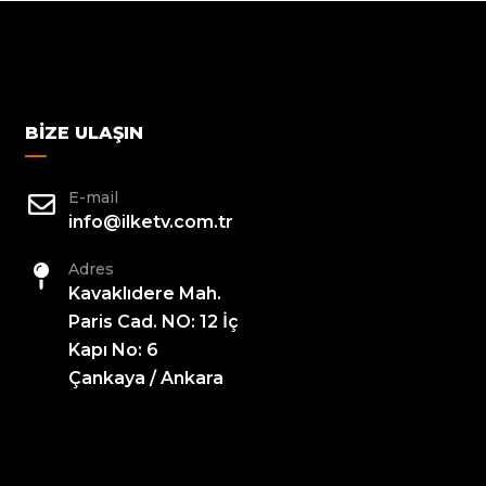
BIZE ULAŞIN
E-mail
info@ilketv.com.tr
Adres
Kavaklıdere Mah.
Paris Cad. NO: 12 İç
Kapı No: 6
Çankaya / Ankara