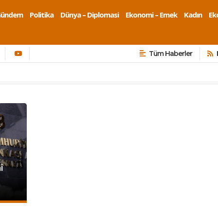
Gündem
Politika
Dünya – Diplomasi
Ekonomi – Emek
Kadın
Eko
Tüm Haberler
i