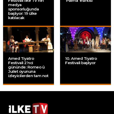
Festivali İlke TV’nin
‘Palma’ esintisi
medya
sponsorluğunda
başlıyor: 19 ülke
katılacak
Amed Tiyatro
10. Amed Tiyatro
Festivali 2’nci
Festivali başlıyor
gününde: Romeo û
Juilet oyununa
izleyicilerden tam not