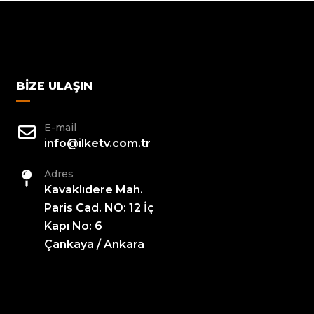
BIZE ULAŞIN
E-mail
info@ilketv.com.tr
Adres
Kavaklıdere Mah.
Paris Cad. NO: 12 İç
Kapı No: 6
Çankaya / Ankara