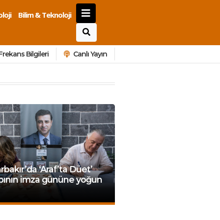
loji
Bilim & Teknoloji
Frekans Bilgileri
Canlı Yayın
rbakır’da ‘Araf’ta Düet’
abının imza gününe yoğun