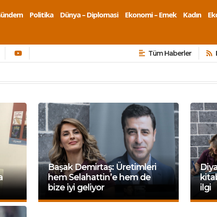
Gündem
Politika
Dünya – Diplomasi
Ekonomi – Emek
Kadın
Eko
Tüm Haberler
Başak Demirtaş: Üretimleri
Diya
a
hem Selahattin’e hem de
kit
bize iyi geliyor
ilgi