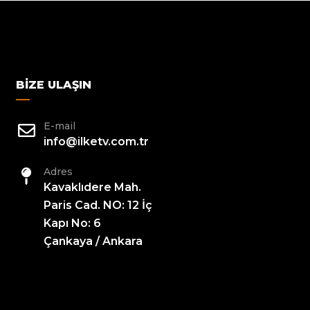
BIZE ULAŞIN
E-mail
info@ilketv.com.tr
Adres
Kavaklıdere Mah.
Paris Cad. NO: 12 İç
Kapı No: 6
Çankaya / Ankara