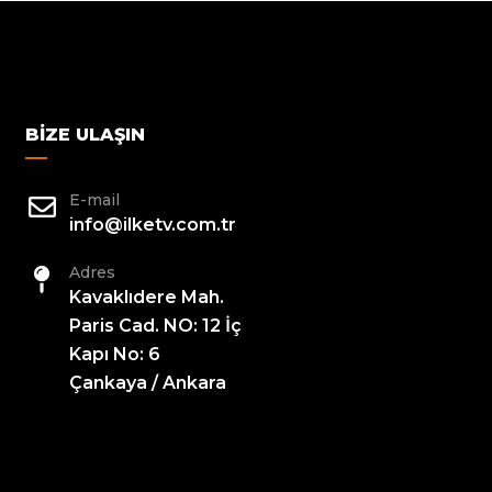
BIZE ULAŞIN
E-mail
info@ilketv.com.tr
Adres
Kavaklıdere Mah.
Paris Cad. NO: 12 İç
Kapı No: 6
Çankaya / Ankara