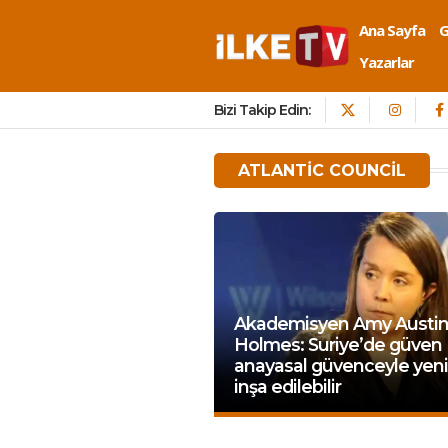
Ana Sayfa
Yazarlar
Bizi Takip Edin:
ATLANTIC COUNCIL
Akademisyen Amy Austi
Holmes: Suriye’de güven
anayasal güvenceyle yen
inşa edilebilir