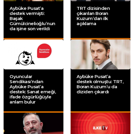
Aybüke Pusat’a
TRT dizisinden
destek vermişti:
çıkarılan Boran
Başak
Kuzum’dan ilk
Gümülcinelioğlu’nun
açıklama
da işine son verildi
Oyuncular
Aybüke Pusat’a
Sendikası’ndan
destek olmuştu: TRT,
Aybüke Pusat’a
Boran Kuzum’u da
destek: Sanat emeği,
diziden çıkardı
ifade özgürlüğüyle
anlam bulur