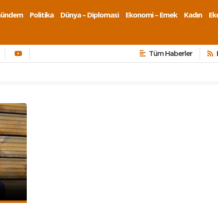
Gündem
Politika
Dünya – Diplomasi
Ekonomi – Emek
Kadın
Eko
Tüm Haberler