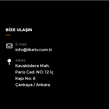
BIZE ULAŞIN
E-mail
info@ilketv.com.tr
Adres
Kavaklıdere Mah.
Paris Cad. NO: 12 İç
Kapı No: 6
Çankaya / Ankara