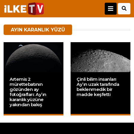
AYIN KARANLIK YÜZÜ
Artemis 2
Çinli bilim insanları
mürettebatının
Ay’ın uzak tarafında
gözünden ay
beklenmedik bir
fotoğrafları: Ay’ın
madde keşfetti
karanlık yüzüne
yakından bakış