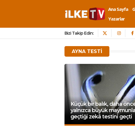
Ana Sayfa
Yazarlar
Bizi Takip Edin:
AYNA TESTI
Küçük bir balık, daha önc
yalnızca büyük maymunla
geçtiği zekâ testini geçti