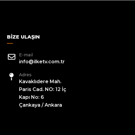
BIZE ULAŞIN
E-mail
info@ilketv.com.tr
Adres
Kavaklıdere Mah.
Paris Cad. NO: 12 İç
Kapı No: 6
Çankaya / Ankara