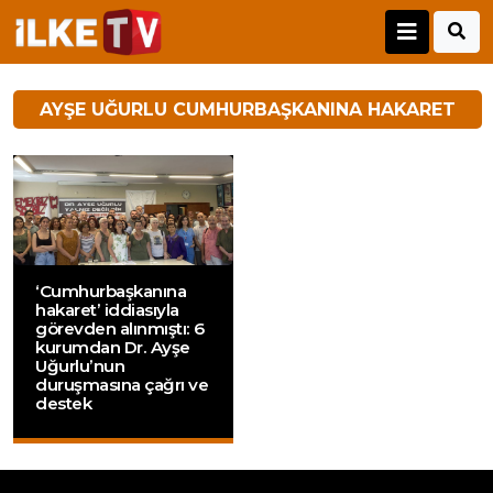
AYŞE UĞURLU CUMHURBAŞKANINA HAKARET
‘Cumhurbaşkanına
hakaret’ iddiasıyla
görevden alınmıştı: 6
kurumdan Dr. Ayşe
Uğurlu’nun
duruşmasına çağrı ve
destek