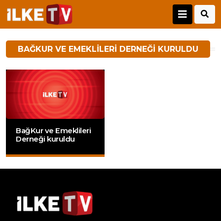
BAĞKUR VE EMEKLILERI DERNEĞI KURULDU
BağKur ve Emeklileri
Derneği kuruldu