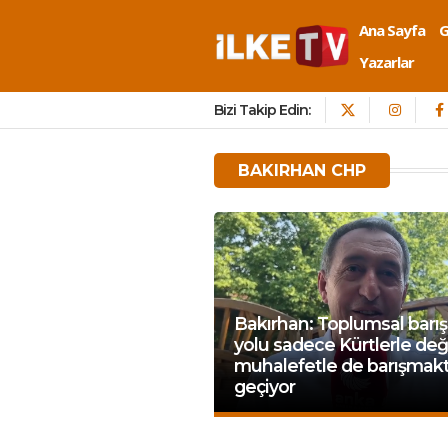
Ana Sayfa
Yazarlar
Bizi Takip Edin:
BAKIRHAN CHP
Bakırhan: Toplumsal barış
yolu sadece Kürtlerle deği
muhalefetle de barışmak
geçiyor