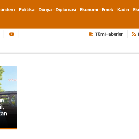
Gündem
Politika
Dünya – Diplomasi
Ekonomi – Emek
Kadın
Eko
Tüm Haberler
ın
l,
tan