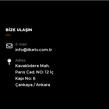
BIZE ULAŞIN
E-mail
info@ilketv.com.tr
Adres
Kavaklıdere Mah.
Paris Cad. NO: 12 İç
Kapı No: 6
Çankaya / Ankara