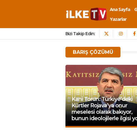
Ana Sayfa
Yazarlar
Bizi Takip Edin:
BARIŞ ÇÖZÜMÜ
Kani Torun: Türkiye’deki
Kürtler Rojava’ya onur
meselesi olarak bakıyor,
bunun ideolojilerle ilgisi y