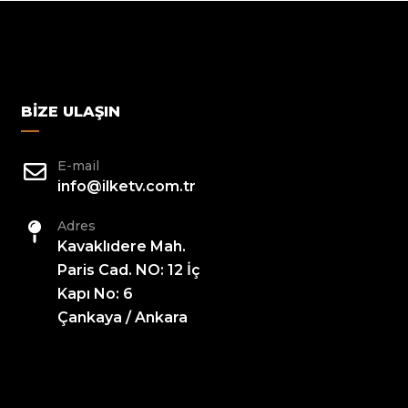
BIZE ULAŞIN
E-mail
info@ilketv.com.tr
Adres
Kavaklıdere Mah.
Paris Cad. NO: 12 İç
Kapı No: 6
Çankaya / Ankara