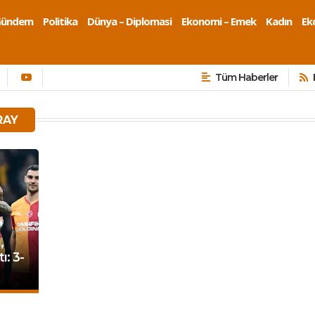
Gündem
Politika
Dünya – Diplomasi
Ekonomi – Emek
Kadın
Eko
Tüm Haberler
RAY
,
ı: 3-