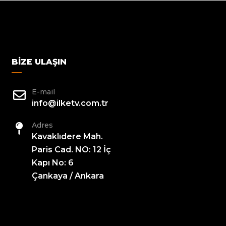
BIZE ULAŞIN
E-mail
info@ilketv.com.tr
Adres
Kavaklıdere Mah.
Paris Cad. NO: 12 İç
Kapı No: 6
Çankaya / Ankara