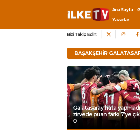
Ana Sayfa
Yazarlar
Bizi Takip Edin:
BAŞAKŞEHIR GALATASA
Galatasaray hata yapmadı
zirvede puan farkı 7’ye çıkt
0