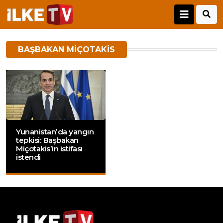
BAŞBAKAN MIÇOTAKIS
Yunanistan’da yangın
tepkisi: Başbakan
Miçotakis’in istifası
istendi