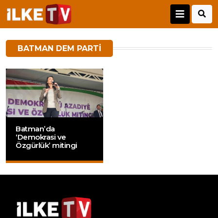
BATMAN DEM PARTI
Batman’da
‘Demokrasi ve
Özgürlük’ mitingi