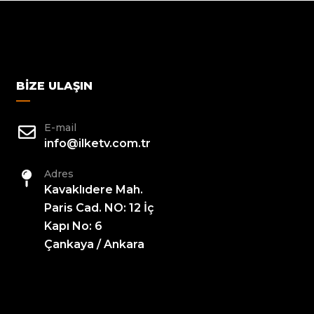
BIZE ULAŞIN
E-mail
info@ilketv.com.tr
Adres
Kavaklıdere Mah.
Paris Cad. NO: 12 İç
Kapı No: 6
Çankaya / Ankara