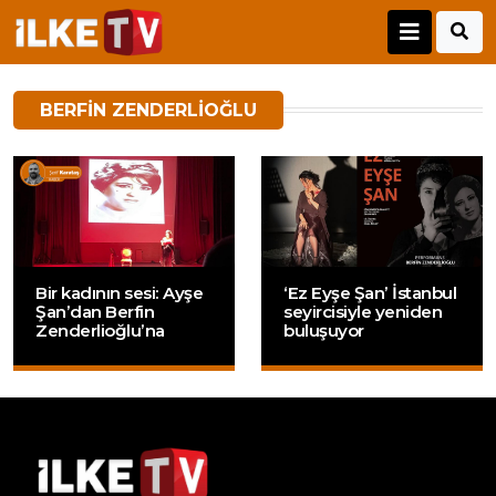
BERFIN ZENDERLIOĞLU
Bir kadının sesi: Ayşe
‘Ez Eyşe Şan’ İstanbul
Şan’dan Berfin
seyircisiyle yeniden
Zenderlioğlu’na
buluşuyor