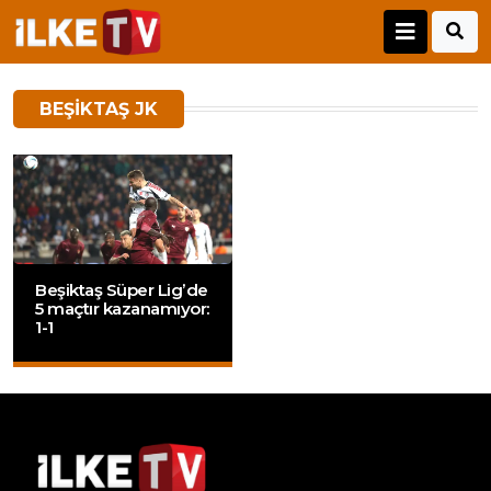
BEŞIKTAŞ JK
Beşiktaş Süper Lig’de
5 maçtır kazanamıyor:
1-1