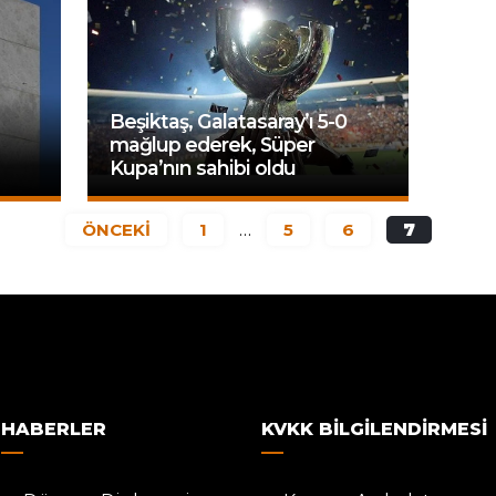
Beşiktaş, Galatasaray’ı 5-0
mağlup ederek, Süper
Kupa’nın sahibi oldu
ÖNCEKİ
1
…
5
6
7
HABERLER
KVKK BILGILENDIRMESI