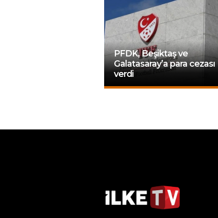
PFDK, Beşiktaş ve
Galatasaray’a para cezası
verdi