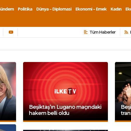
Gündem
Politika
Dünya – Diplomasi
Ekonomi – Emek
Kadın
Eko
Tüm Haberler
Beşiktaş’ın Lugano maçındaki
Beşi
hakem belli oldu
tran