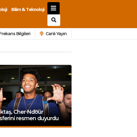
loji
Bilim & Teknoloji
Frekans Bilgileri
Canlı Yayın
ktaş, Cher Ndour
sferini resmen duyurdu