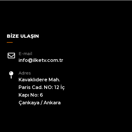
BIZE ULAŞIN
E-mail
info@ilketv.com.tr
Adres
Kavaklıdere Mah.
Paris Cad. NO: 12 İç
Kapı No: 6
Çankaya / Ankara