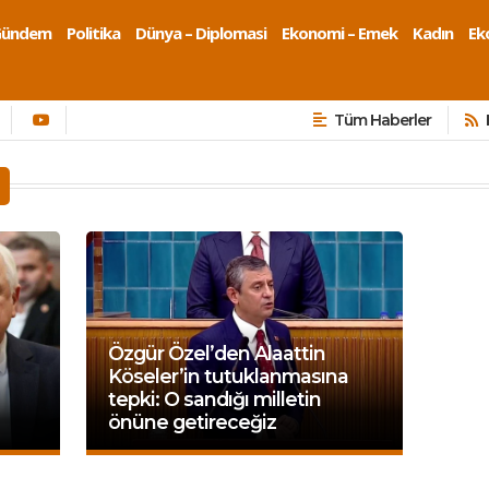
Gündem
Politika
Dünya – Diplomasi
Ekonomi – Emek
Kadın
Eko
Tüm Haberler
Özgür Özel’den Alaattin
Köseler’in tutuklanmasına
tepki: O sandığı milletin
önüne getireceğiz