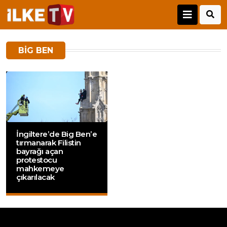
BIG BEN
İngiltere’de Big Ben’e
tırmanarak Filistin
bayrağı açan
protestocu
mahkemeye
çıkarılacak