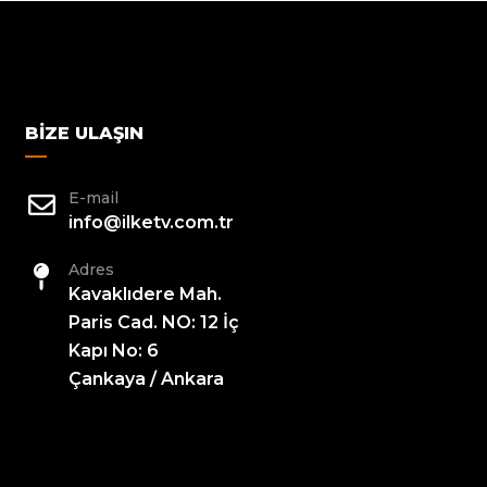
BIZE ULAŞIN
E-mail
info@ilketv.com.tr
Adres
Kavaklıdere Mah.
Paris Cad. NO: 12 İç
Kapı No: 6
Çankaya / Ankara