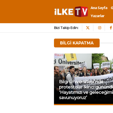
Ana Sayfa
Yazarlar
Bizi Takip Edin:
BILGI KAPATMA
Bilgi Üniversitesi’nde
protestolar ikinci gününd
‘Hayatımızı ve geleceğimi
savunuyoruz’