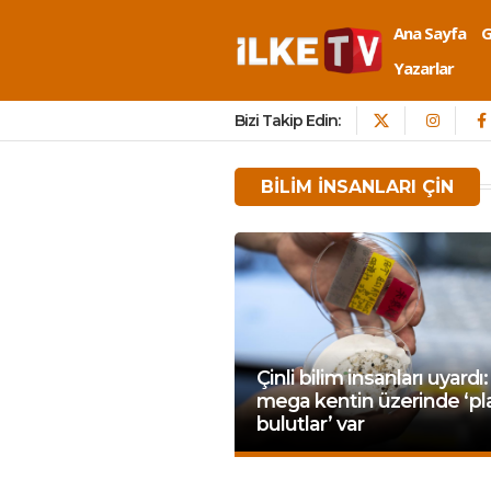
Ana Sayfa
Yazarlar
Bizi Takip Edin:
BILIM INSANLARI ÇIN
Çinli bilim insanları uyardı: 
mega kentin üzerinde ‘pl
bulutlar’ var