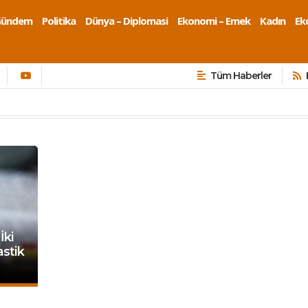
Gündem
Politika
Dünya – Diplomasi
Ekonomi – Emek
Kadın
Eko
Tüm Haberler
İki
astik