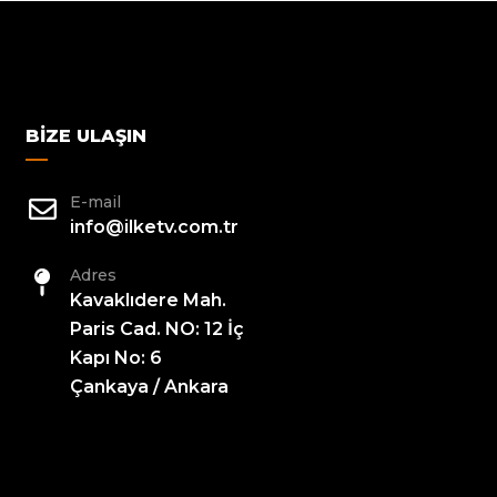
BIZE ULAŞIN
E-mail
info@ilketv.com.tr
Adres
Kavaklıdere Mah.
Paris Cad. NO: 12 İç
Kapı No: 6
Çankaya / Ankara