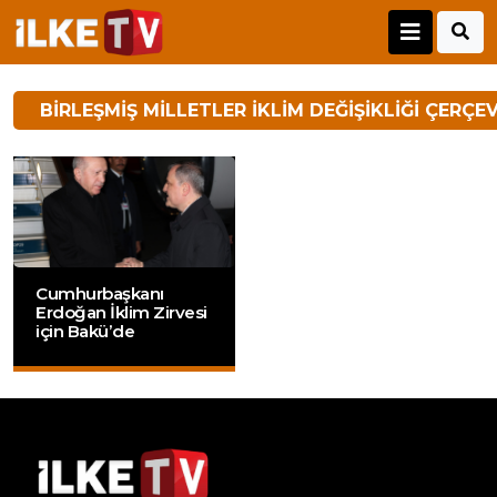
BIRLEŞMIŞ MILLETLER İKLIM DEĞIŞIKLIĞI ÇERÇE
Cumhurbaşkanı
Erdoğan İklim Zirvesi
için Bakü’de