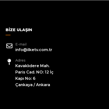
BIZE ULAŞIN
E-mail
info@ilketv.com.tr
Adres
Kavaklıdere Mah.
Paris Cad. NO: 12 İç
Kapı No: 6
Çankaya / Ankara