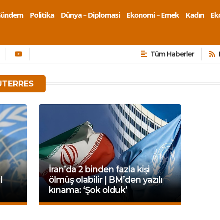
Gündem
Politika
Dünya – Diplomasi
Ekonomi – Emek
Kadın
Eko
Tüm Haberler
UTERRES
İran’da 2 binden fazla kişi
l
ölmüş olabilir | BM’den yazılı
kınama: ‘Şok olduk’