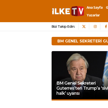
Ana Sayfa
Yazarlar
Bizi Takip Edin:
BM GENEL SEKRETERI G
BM Genel Sekreteri
Guterres’ten Trump’a ‘sivi
halk’ uyarısı