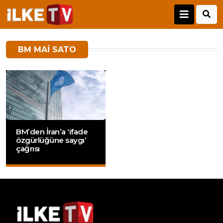
BM MAI SATO
BM’den İran’a ‘ifade
özgürlüğüne saygı’
çağrısı