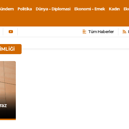
Gündem
Politika
Dünya – Diplomasi
Ekonomi – Emek
Kadın
Eko
Tüm Haberler
IMLIĞI
iraz