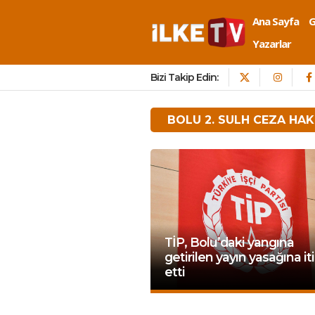
Ana Sayfa
Yazarlar
Bizi Takip Edin:
BOLU 2. SULH CEZA HAK
TİP, Bolu’daki yangına
getirilen yayın yasağına it
etti