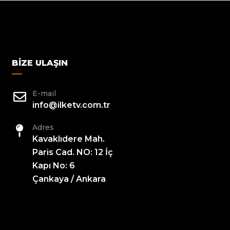
BIZE ULAŞIN
E-mail
info@ilketv.com.tr
Adres
Kavaklıdere Mah.
Paris Cad. NO: 12 İç
Kapı No: 6
Çankaya / Ankara