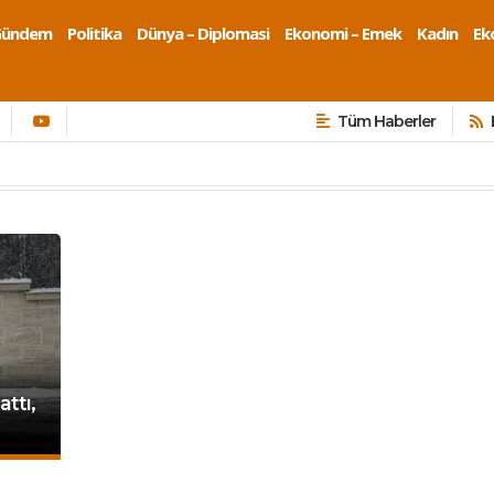
Gündem
Politika
Dünya – Diplomasi
Ekonomi – Emek
Kadın
Eko
Tüm Haberler
attı,