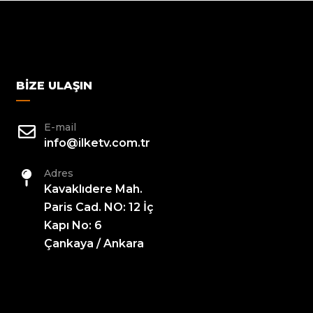
BIZE ULAŞIN
E-mail
info@ilketv.com.tr
Adres
Kavaklıdere Mah.
Paris Cad. NO: 12 İç
Kapı No: 6
Çankaya / Ankara