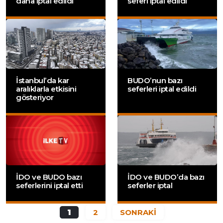
daha iptal edildi
seferi iptal edildi
İstanbul’da kar
BUDO’nun bazı
aralıklarla etkisini
seferleri iptal edildi
gösteriyor
İDO ve BUDO bazı
İDO ve BUDO’da bazı
seferlerini iptal etti
seferler iptal
1
2
SONRAKİ