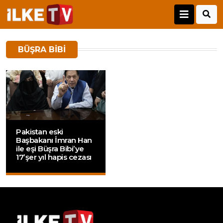
BÜŞRA BIBI
Pakistan eski
Başbakanı İmran Han
ile eşi Büşra Bibi’ye
17’şer yıl hapis cezası